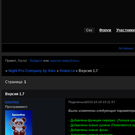
Форум
Участники
Активные
Привет, Гость!
Войдите
или
зарегистрируйтесь
.
»
Night Pro Company by Alex
»
Новости
»
Версия 1.7
Страница:
1
Версия 1.7
luxerios
Поделиться
2010-10-18 23:11:57
Программист
Были изменены следующие параметр
- Добавлена функция сюрприз. (Лопнув шар
- Добавлены новые уровни (Появляются п
- Добавлены новые фоны.
- Добавлены новые мелодии.