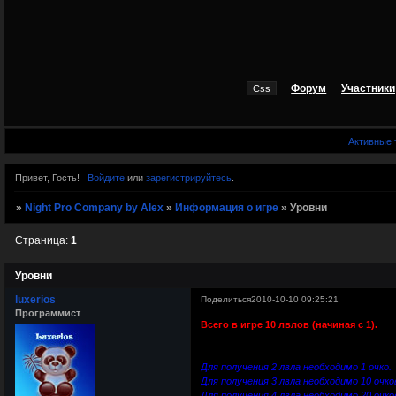
Форум
Участники
Активные
Привет, Гость!
Войдите
или
зарегистрируйтесь
.
»
Night Pro Company by Alex
»
Информация о игре
»
Уровни
Страница:
1
Уровни
luxerios
Поделиться
2010-10-10 09:25:21
Программист
Всего в игре 10 лвлов (начиная с 1).
Для получения 2 лвла необходимо 1 очко.
Для получения 3 лвла необходимо 10 очко
Для получения 4 лвла необходимо 20 очко