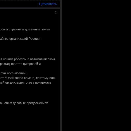
Цитировать
2
любым странам и доменным зонам
айтов организаций России.
тся нашим роботом в автоматическом
 разгадывается цифровой и
ail организаций.
т E-mail «себе сам» и, поэтому все
рый организация готова принимать
 о новых деловых предложениях.