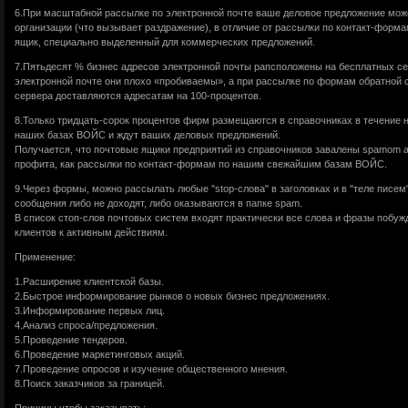
6.При масштабной рассылке по электронной почте ваше деловое предложение мож
организации (что вызывает раздражение), в отличие от рассылки по контакт-форма
ящик, специально выделенный для коммерческих предложений.
7.Пятьдесят % бизнес адресов электронной почты рапсположены на бесплатных се
электронной почте они плохо «пробиваемы», а при рассылке по формам обратной 
сервера доставляются адресатам на 100-процентов.
8.Только тридцать-сорок процентов фирм размещаются в справочниках в течение н
наших базах ВОЙС и ждут ваших деловых предложений.
Получается, что почтовые ящики предприятий из справочников завалены spamom а 
профита, как рассылки по контакт-формам по нашим свежайшим базам ВОЙС.
9.Через формы, можно рассылать любые "stop-слова" в заголовках и в "теле писем"
сообщения либо не доходят, либо оказываются в папке spam.
В список стоп-слов почтовых систем входят практически все слова и фразы поб
клиентов к активным действиям.
Применение:
1.Расширение клиентской базы.
2.Быстрое информирование рынков о новых бизнес предложениях.
3.Информирование первых лиц.
4.Анализ спроса/предложения.
5.Проведение тендеров.
6.Проведение маркетинговых акций.
7.Проведение опросов и изучение общественного мнения.
8.Поиск заказчиков за границей.
Причины чтобы заказывать: