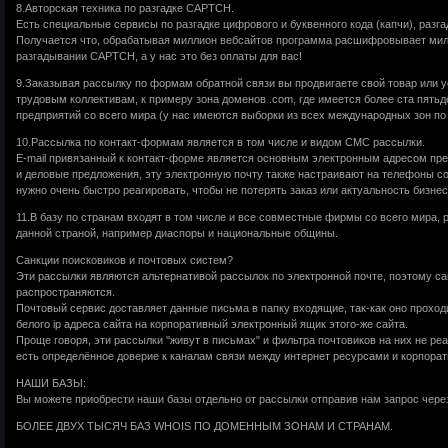
8.Авторская техника по разгадке CAPTCH.
Есть специальные сервисы по разгадке цифрового и буквенного кода (капчи), разга
Получается что, обрабатывая миллион вебсайтов программа расшифровывает милли
разгадывании CAPTCH, а у нас это без оплаты для вас!
9.Заказывая рассылку по формам обратной связи вы продвигаете свой товар или 
трудовым коллективам, к примеру зона доменов .com, где имеется более ста пять
предприятий со всего мира (у нас имеются выборки из всех международных зон по 
10.Рассылка по контакт-формам является в том числе и видом СМС рассылки.
E-mail привязанный к контакт-форме является основным электронным адресом пре
и деловые предложения, эту электронную почту также настраивают на телефоны со
нужно очень быстро реагировать, чтобы не потерять заказ или актуальность бизне
11.В базу по странам входят в том числе и все совместные фирмы со всего мира,
данной страной, например диаспоры и национальные общины.
Санкции поисковиков и почтовых систем?
Эти рассылки являются альтернативой рассылок по электронной почте, поэтому сан
распространяются.
Почтовый сервис доставляет данные письма в папку входящие, так-как оно проходи
белого ip адреса сайта на корпоративный электронный ящик этого-же сайта.
Проще говоря, эти рассылки "живут в письмах" и фильтра почтовиков на них не реа
есть определённое доверие к каналам связи между интернет ресурсами и корпор
НАШИ БАЗЫ:
Вы можете приобрести наши базы отдельно от рассылки отправив нам запрос чере
БОЛЕЕ ДВУХ ТЫСЯЧ БАЗ WHOIS ПО ДОМЕННЫМ ЗОНАМ И СТРАНАМ.