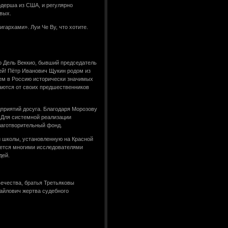
рдерша из США, и регулярно
вых.
гархами». Луи Че Ву, что хотите.
о Дель Веккио, бывший председатель
ией! Пётр Иванович Щукин родом из
ем в Россию исторически значимых
аются от своих предшественников
дприятий досуга. Благодаря Морозову
 Для системной реализации
аготворительный фонд.
й школы, установленную на Красной
ается многими исследователями
дей.
ечества, братья Третьяковы
хайлович жертва судебного