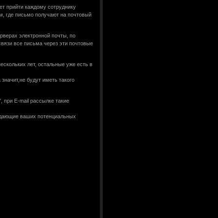
ет прийти каждому сотруднику
м, где письмо получают на почтовый
рверах электронной почты, по
связи все письма через эти почтовые
ескольких лет, остальные уже есть в
значит,не будут иметь такого
, при E-mail рассылке такие
уждающие ваших потенциальных