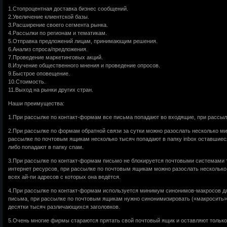
1.Стопроцентная доставка бизнес сообщений.
2.Увеличение клиентской базы.
3.Расширение своего сегмента рынка.
4.Рассылки по регионам и тематикам.
5.Отправка предложений лицам, принимающим решения.
6.Анализ спроса/предложения.
7.Проведение маркетинговых акций.
8.Изучение общественного мнения и проведение опросов.
9.Быстрое оповещение.
10.Стоимость.
11.Выход на рынки других стран.
Наши преимущества:
1.При рассылке по контакт-формам все письма попадают во входящие, при рассылке
2.При рассылке по формам обратной связи за сутки можно разослать несколько мил
рассылке по почтовым ящикам несколько тысяч попадают в папку inbox оставшиес
либо попадают в папку спам.
3.При рассылке по контакт-формам письмо не блокируется почтовыми системами т
интернет ресурсов, при рассылке по почтовым ящикам можно разослать несколько 
всех ай-пи адресов с которых она ведётся.
4.При рассылке по контакт-формам используется минимум синонимов-макросов для
письма, при рассылке по почтовым ящикам нужно синонимизировать («макросить»)
десятки тысяч различающихся заголовков.
5.Очень многие фирмы стараются прятать свой почтовый ящик и оставляют только