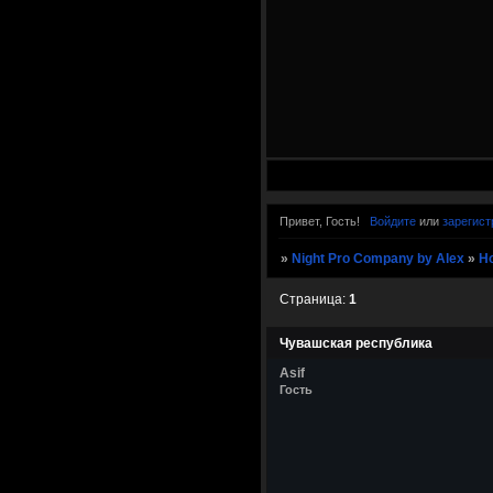
Привет, Гость!
Войдите
или
зарегист
»
Night Pro Company by Alex
»
Н
Страница:
1
Чувашская республика
Asif
Гость