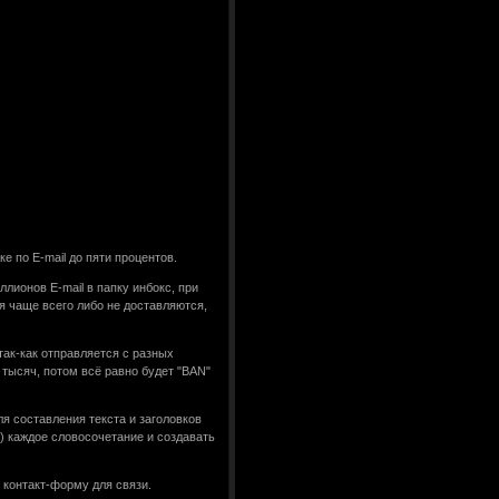
 по E-mail до пяти процентов.
лионов E-mail в папку инбокс, при
я чаще всего либо не доставляются,
ак-как отправляется с разных
тысяч, потом всё равно будет "BAN"
 составления текста и заголовков
 каждое словосочетание и создавать
 контакт-форму для связи.