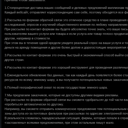
1.Стопроцентная доставка ваших сообщений и деловых предложений миллионам пр
Каждый вебсайт, отправляет корреспонденцию сам себе, поэтому обходятся все ф
2.Рассылка по формам обратной связи это отличное средство в плане проведени
исследований, опросов и изучений общественного мнения по любому направлению 
При рассылке по контакт-формам вы будете абсолютно точно знать, что ваше пис
пользователям вашего услуги или товара и если услуга или товар «плохо продвига
другом, например в стоимости.
При этом вы в течение одной нредели увидите реальный спрос на ваши услуги и то
деньги на аренду помещения и другие более долгие и дорогостоящие мероприятия 
3.Рассылка по контакт-формам это очень быстрый и экономичный способ выйти со
других стран.
4.Рассылка по контакт-формам это хороший инструмент для проведения различных
5.Еженедельное обновление баз данных, так как каждый день появляется более ст
ресурсов по всему земному шару, а вы получаете потенциальных новых заказчико
6.Полный географический охват по всем государствам земного шара.
7.Мы предлагаем заказчиков, которые не доступны другими видами рекламы.
При рассылке по формам обратной связи вы сможете «добраться» до той части ва
«пробиться» автоматически по другому.
Например, вы сможете отправить коммерческое предложение тем потенциальным к
зоны доступа из-за почтовых фильтров при рассылках по адресам электронной поч
В реальности сложилась парадоксальная ситуация, фирмы, которые попали в спр
«заспамлены» всякими предложениями, при этом остальным пишут мало.