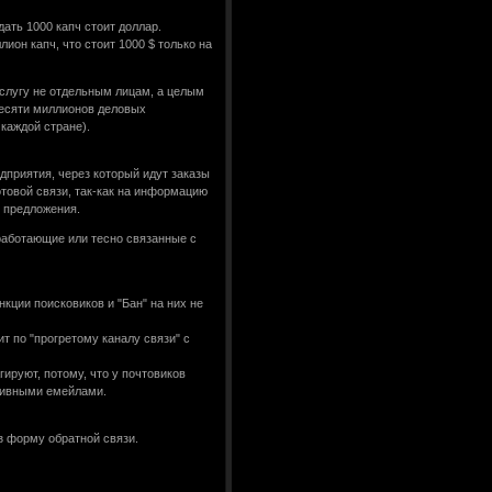
дать 1000 капч стоит доллар.
он капч, что стоит 1000 $ только на
услугу не отдельным лицам, а целым
десяти миллионов деловых
каждой стране).
дприятия, через который идут заказы
товой связи, так-как на информацию
с предложения.
 работающие или тесно связанные с
кции поисковиков и "Бан" на них не
т по "прогретому каналу связи" с
гируют, потому, что у почтовиков
ативными емейлами.
з форму обратной связи.