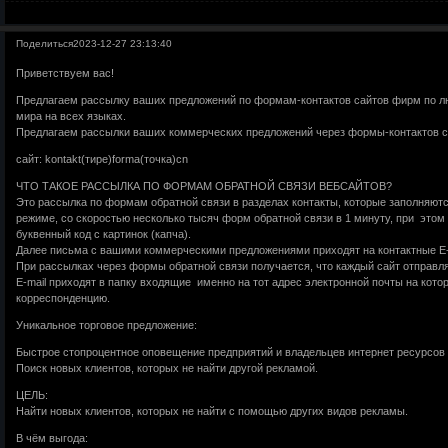
Поделиться
2023-12-27 23:13:40
Приветствуем вас!
Предлагаем рассылку ваших предложений по формам-контактов сайтов фирм по 
мира на всех языках.
Предлагаем рассылки ваших коммерческих предложений через формы-контактов с
сайт: kontakt(тире)forma(точка)cn
ЧТО ТАКОЕ РАССЫЛКА ПО ФОРМАМ ОБРАТНОЙ СВЯЗИ ВЕБСАЙТОВ?
Это рассылка по формам обратной связи в разделах контакты, которые заполняю
режиме, со скоростью несколько тысяч форм обратной связи в 1 минуту, при этом
буквенный код с картинок (капча).
Далее письма с вашими коммерческими предложениями приходят на контактные E-m
При рассылках через формы обратной связи получается, что каждый сайт отправляе
E-mail приходят в папку входящие именно на тот адрес электронной почты на кото
корреспонденцию.
Уникальное торговое предложение:
Быстрое стопроцентное оповещение предприятий и владельцев интернет ресурсов
Поиск новых клиентов, которых не найти другой рекламой.
ЦЕЛЬ:
Найти новых клиентов, которых не найти с помощью других видов рекламы.
В чём выгода: