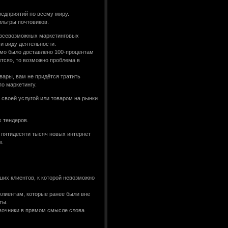
едприятий по всему миру.
ильтры почтовиков.
я всевозможных маркетинговых
и виду деятельности.
ьмо было доставлено 100-процентам
ется», то возможно проблема в
вары, вам не придётся тратить
по маркетингу.
 своей услугой или товаром на рынки
 тендеров.
а пятидесяти тысяч новых интернет
в.
ших клиентов, к которой невозможно
лиентам, которые ранее были вне
ты.
авочники в прямом смысле слова