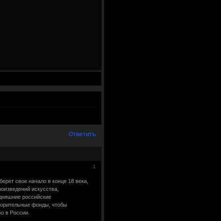
Ответить
1
ерет свое начало в конце 18 века,
оизведений искусства,
одняшние российские
ворительные фонды, чтобы
о в России.